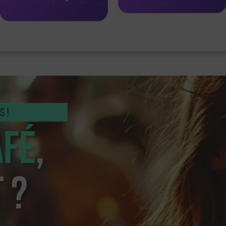
s !
afé
,
 ?