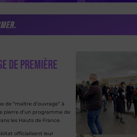
rmer
.
se de première
ue de “maître d’ouvrage” à
1ère pierre d’un programme de
dans les Hauts de France.
itat officialisent leur