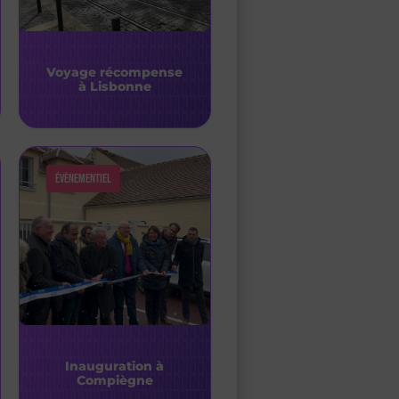
Voyage récompense
à Lisbonne
Évènementiel
Inauguration à
Compiègne