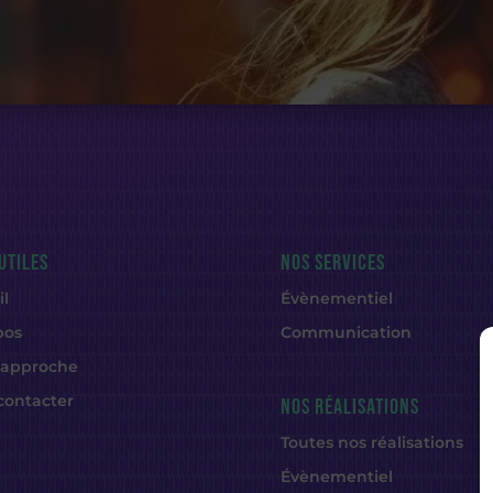
UTILES
NOS SERVICES
il
Évènementiel
pos
Communication
 approche
contacter
NOS RÉALISATIONS
Toutes nos réalisations
Évènementiel