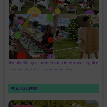
#sunisshining
#summer
#fun
#ambiance
#guirla
nde
#cool
#sport
#Entreprise
#été
Nos autres audaces