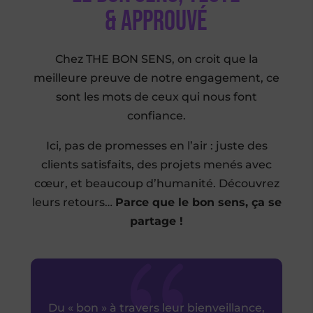
& approuvé
Chez THE BON SENS, on croit que la
meilleure preuve de notre engagement, ce
sont les mots de ceux qui nous font
confiance.
Ici, pas de promesses en l’air : juste des
clients satisfaits, des projets menés avec
cœur, et beaucoup d’humanité. Découvrez
leurs retours…
Parce que le bon sens, ça se
partage !
{
{
{
{
Du « bon » à travers leur bienveillance,
Nous avons senti un investissement
certain et une réelle passion pour leur
métier et c’est ce qui a fait pencher la
balance en leur faveur 😊. Du coup, à
chaque évènement de l’usine nous