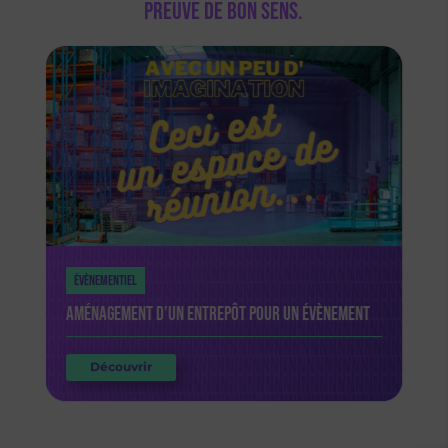
preuve de bon sens.
Évènementiel
Évènementiel
Évènementiel
Évènementiel
Soirée d’entreprise
Voyage récompense à Lisbonne
Aménagement d’un entrepôt pour un évènement
Fête de l’été d’un site industriel
Découvrir
Découvrir
Découvrir
Découvrir