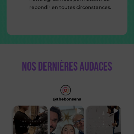
rebondir en toutes circonstances.
Nos dernières audaces
@
thebonsens